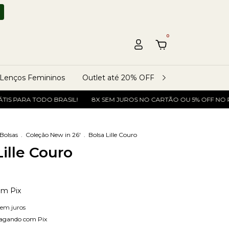
0
Lenços Femininos
Outlet até 20% OFF
Rastreio do Ped
 PARA TODO BRASIL!
8X SEM JUROS NO CARTÃO OU 5% OFF NO PIX!
Bolsas
.
Coleção New in 26'
.
Bolsa Lille Couro
Lille Couro
om
Pix
sem juros
agando com Pix