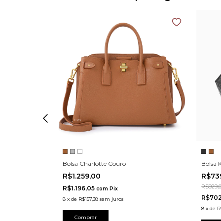
Bolsa Charlotte Couro
Bolsa 
R$1.259,00
R$73
R$929,
R$1.196,05
com
Pix
R$70
8
x
de
R$157,38
sem juros
8
x
de
R
Comprar