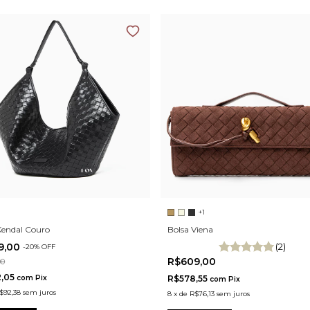
+1
Kendal Couro
Bolsa Viena
9,00
(2)
-
20
% OFF
R$609,00
00
2,05
com
Pix
R$578,55
com
Pix
$92,38
sem juros
8
x
de
R$76,13
sem juros