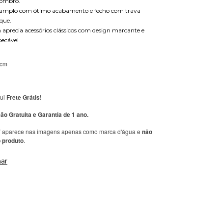
ombro.
no amplo com ótimo acabamento e fecho com trava
que.
m aprecia acessórios clássicos com design marcante e
ecável.
 cm
ui
Frete Grátis!
ão Gratuita e Garantia de 1 ano.
V aparece nas imagens apenas como marca d'água e
não
 produto
.
ar