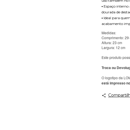
uso também no 
▪️ Espaço inter
dourada de desta
▪️ Ideal para que
acabamento imp
Medidas:
Comprimento: 29
Altura: 23 cm
Largura: 12 cm
Este produto poss
Troca ou Devoluç
O logotipo da LO
está impresso no
Compartilh