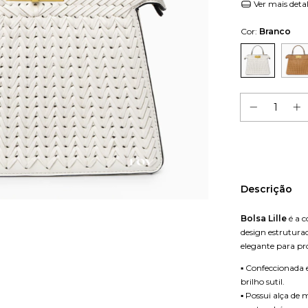
Ver mais deta
Cor:
Branco
Descrição
Bolsa Lille
é a c
design estrutura
elegante para pr
▪️ Confeccionada
brilho sutil.
▪️ Possui alça d