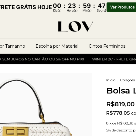
00
:
23
:
59
:
46
FRETE GRÁTIS HOJE
Ver Produtos
Dia(s)
Hora(s)
Min(s)
Seg(s)
por Tamanho
Escolha por Material
Cintos Femininos
 JUROS NO CARTÃO OU 5% OFF NO PIX!
WINTER 26' - FRETE GRÁTIS
Início
.
Coleções 
Bolsa 
R$819,00
R$778,05
c
8
x de
R$102,38
5% de desconto
p