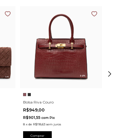
Bolsa Montreal
Bolsa Riva Couro
R$739,00
R$949,00
R$702,05
com
R$901,55
8
x
de
R$92,38
sem
com
Pix
8
x
de
R$118,63
sem juros
Comprar
Comprar