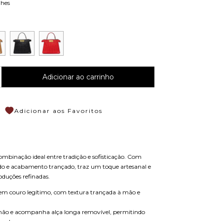
lhes
Adicionar aos Favoritos
ombinação ideal entre tradição e sofisticação. Com
do e acabamento trançado, traz um toque artesanal e
oduções refinadas.
 em couro legítimo, com textura trançada à mão e
e mão e acompanha alça longa removível, permitindo