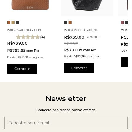
Bolsa Catania Couro
Bolsa Kendal Couro
Bolsa 
(4)
R$739,00
R$94
-
20
% OFF
R$739,00
R$929,00
R$901
R$702,05
R$702,05
com
Pix
com
Pix
8
x
de
R
8
x
de
R$92,38
sem juros
8
x
de
R$92,38
sem juros
C
Comprar
Comprar
Newsletter
Cadastre-se e receba nossas ofertas.