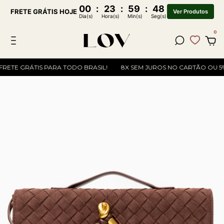
00
:
23
:
59
:
47
FRETE GRÁTIS HOJE
Ver Produtos
Dia(s)
Hora(s)
Min(s)
Seg(s)
0
FRETE GRÁTIS PARA TODO BRASIL!
8X SEM JUROS NO CARTÃO OU 5% O