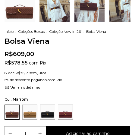
Início
.
Coleções Bolsas
.
Coleção New in 26'
.
Bolsa Viena
Bolsa Viena
R$609,00
R$578,55
com
Pix
8
x de
R$76,13
sem juros
5% de desconto
pagando com Pix
Ver mais detalhes
Cor:
Marrom