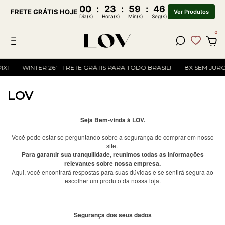
00
:
23
:
59
:
46
FRETE GRÁTIS HOJE
Ver Produtos
Dia(s)
Hora(s)
Min(s)
Seg(s)
0
WINTER 26' - FRETE GRÁTIS PARA TODO BRASIL!
8X SEM JUROS 
LOV
Seja Bem-vinda à LOV.
Você pode estar se perguntando sobre a segurança de comprar em nosso
site.
Para garantir sua tranquilidade, reunimos todas as informações
relevantes sobre nossa empresa.
Aqui, você encontrará respostas para suas dúvidas e se sentirá segura ao
escolher um produto da nossa loja.
Segurança dos seus dados