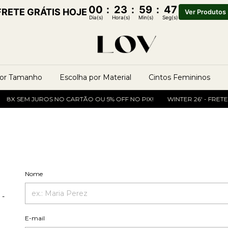
00
:
23
:
59
:
46
FRETE GRÁTIS HOJE
Ver Produtos
Dia(s)
Hora(s)
Min(s)
Seg(s)
por Tamanho
Escolha por Material
Cintos Femininos
8X SEM JUROS NO CARTÃO OU 5% OFF NO PIX!
WINTER 26' - FRETE 
Nome
 -
E-mail