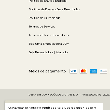
Política de Envio e Entrega
Políticas de Devoluções e Reembolso
Política de Privacidade
Termos de Serviços
Termo de Uso Embaixadoras
Seja uma Embaixadora LOV
Seja Revendedora | Atacado
Meios de pagamento
Copyright LOV NEGÓCIOS DIGITAIS LTDA - 40188293000105 - 2026. To
Faltam
R$ 699,00
para você ganhar
Ao navegar por este site
você aceita o uso de cookies
para