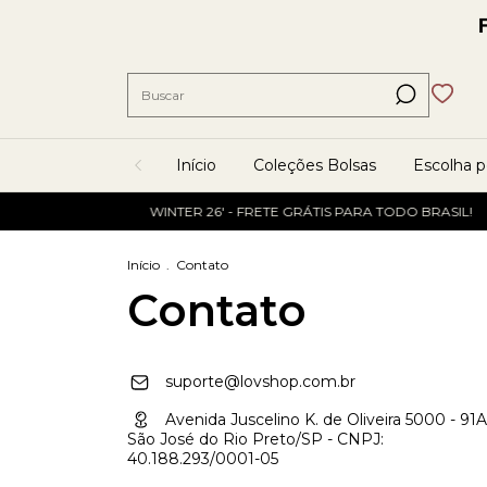
Início
Coleções Bolsas
Escolha 
WINTER 26' - FRETE GRÁTIS PARA TODO BRASIL!
Início
.
Contato
Contato
suporte@lovshop.com.br
Avenida Juscelino K. de Oliveira 5000 - 91A
São José do Rio Preto/SP - CNPJ:
40.188.293/0001-05